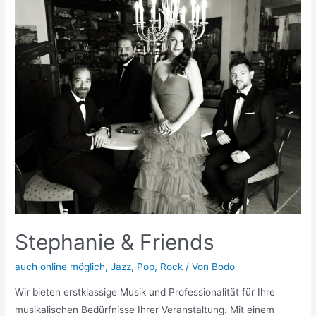
Stephanie & Friends
auch online möglich
,
Jazz
,
Pop
,
Rock
/ Von
Bodo
Wir bieten erstklassige Musik und Professionalität für Ihre
musikalischen Bedürfnisse Ihrer Veranstaltung. Mit einem