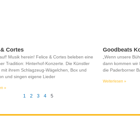
 & Cortes
Goodbeats Ko
auf! Musik herein! Felice & Cortes beleben eine
„Wenn unsere Bühn
iner Tradition: Hinterhof-Konzerte. Die Künstler
dann kommen wir ha
mit ihrem Schlagzeug-Wägelchen, Box und
die Paderborner Ba
n und singen eigene Lieder
Weiterlesen »
en »
1
2
3
4
5